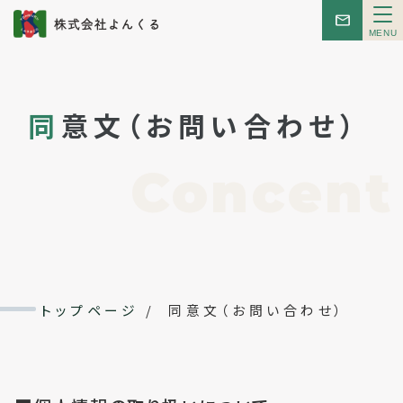
メ
ニ
ュ
ー
トップ
同
意文（お問い合わせ）
お知らせ
Concent
はじめての方へ
こんせぷと
レンタルスペース
トップページ
/
同意文（お問い合わせ）
イベント
会社概要