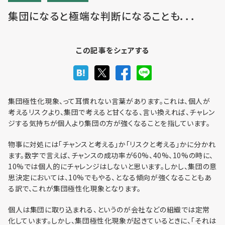
集団になると極端な判断になることも．．．
利用までの流れ・利用料金
この記事をシェアする
フロア予約
集団極性化現象、って耳慣れない言葉があります。これは、個人が
考えるリスクより、集団で考えると甘くなる、言い換えれば、チャレン
ジする気持ちが個人より集団の方が強くなることを指しています。
お問い合わせ
物事に対処には「チャンスと考える」か「リスクと考える」かに分かれ
ます。数字で言えば、チャンスの成功率が60%、40%、10%の時に、
10%では個人的にチャレンジはしないと思います。しかし、集団の意
思決定においては、10%でもやる、となる傾向が強くなることもあ
る訳で、これが集団極性化現象となります。
個人情報保護方針
個人は集団に取り込まれる、というのが会社などの組織では定常
利用規約
化しています。しかし、集団極性化現象が起きているときに、「それは