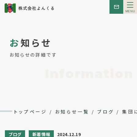
メ
ニ
ュ
ー
トップ
お
知らせ
お知らせ
お知らせの詳細です
はじめての方へ
Information
こんせぷと
レンタルスペース
トップページ
/
お知らせ一覧
/
ブログ
/
集団
イベント
ブログ
新着情報
2024.12.19
会社概要