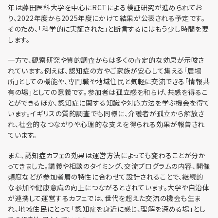
利用までの流れ
年は藤田医科大学を中心にRCTによる検証研究が進められてお
り、2022年度から2025年度にかけて結果が公表される予定です。
そのため、「科学的に実証された」と断言するにはもう少し時間を要
します。
一方で、観察研究や質的調査からは多くの肯定的な効果が示唆さ
れています。例えば、認知症の方やご家族が安心して集える「居場
所」としての機能や、専門職や地域住民と気軽に交流できる「情報共
有の場」としての意義です。参加者は孤立感を和らげ、共感を得るこ
とができるほか、認知症に関する知識や対応方法を学ぶ機会を得て
います。イギリスの質的調査でも同様に、介護者が孤立から解放さ
れ、社会的なつながりや心理的な支えを得られる効果が報告され
ています。
また、認知症カフェの効果は運営方法によっても変わることが分か
ってきました。講義や相談のタイミング、交流プログラムの内容、開催
頻度などが参加者層の特性に合わせて設計されることで、継続的
な参加や健康意識の向上につながるとされています。大学や自治体
が連携して運営するカフェでは、世代を超えた交流の機会も生ま
れ、地域住民にとって「認知症を身近に感じ、理解を深める場」とし