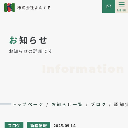
メ
ニ
ュ
ー
トップ
お
知らせ
お知らせ
お知らせの詳細です
はじめての方へ
Information
こんせぷと
レンタルスペース
トップページ
/
お知らせ一覧
/
ブログ
/
認知
イベント
ブログ
新着情報
2025.09.14
会社概要