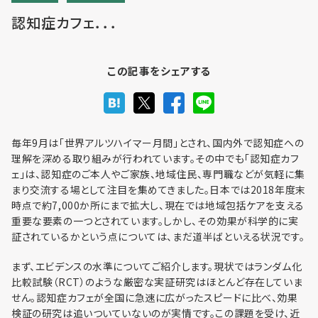
認知症カフェ．．．
利用までの流れ・利用料金
この記事をシェアする
フロア予約
毎年9月は「世界アルツハイマー月間」とされ、国内外で認知症への
理解を深める取り組みが行われています。その中でも「認知症カフ
ェ」は、認知症のご本人やご家族、地域住民、専門職などが気軽に集
お問い合わせ
まり交流する場として注目を集めてきました。日本では2018年度末
時点で約7,000か所にまで拡大し、現在では地域包括ケアを支える
重要な要素の一つとされています。しかし、その効果が科学的に実
証されているかという点については、まだ道半ばといえる状況です。
まず、エビデンスの水準についてご紹介します。現状ではランダム化
個人情報保護方針
比較試験（RCT）のような厳密な実証研究はほとんど存在していま
利用規約
せん。認知症カフェが全国に急速に広がったスピードに比べ、効果
検証の研究は追いついていないのが実情です。この課題を受け、近