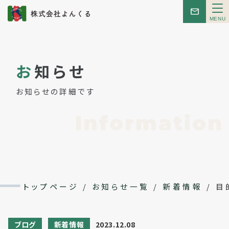
メ
ニ
ュ
ー
トップ
お
知らせ
お知らせ
お知らせの詳細です
はじめての方へ
Information
こんせぷと
レンタルスペース
トップページ
/
お知らせ一覧
/
新着情報
/
目
イベント
ブログ
新着情報
2023.12.08
会社概要