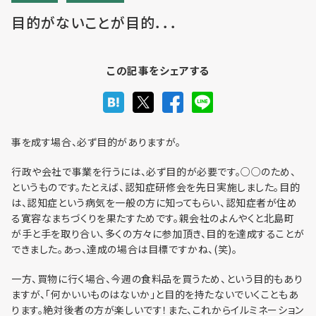
目的がないことが目的．．．
利用までの流れ・利用料金
この記事をシェアする
フロア予約
事を成す場合、必ず目的がありますが。
行政や会社で事業を行うには、必ず目的が必要です。○○のため、
お問い合わせ
というものです。たとえば、認知症研修会を先日実施しました。目的
は、認知症という病気を一般の方に知ってもらい、認知症者が住め
る寛容なまちづくりを果たすためです。親会社のよんやくと北島町
が手と手を取り合い、多くの方々に参加頂き、目的を達成することが
できました。あっ、達成の場合は目標ですかね、(笑)。
個人情報保護方針
一方、買物に行く場合、今週の食料品を買うため、という目的もあり
ますが、「何かいいものはないか」と目的を持たないでいくこともあ
利用規約
ります。絶対後者の方が楽しいです！また、これからイルミネーション