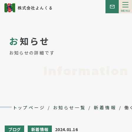
メ
ニ
ュ
ー
トップ
お
知らせ
お知らせ
お知らせの詳細です
はじめての方へ
Information
こんせぷと
レンタルスペース
トップページ
/
お知らせ一覧
/
新着情報
/
働
イベント
ブログ
新着情報
2024.01.16
会社概要