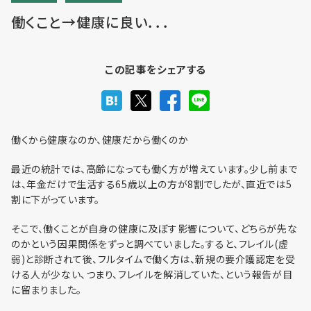
働くこと→健康に良い．．．
利用までの流れ・利用料金
この記事をシェアする
フロア予約
働くから健康なのか、健康だから働くのか
最近の統計では、高齢になっても働く方が増えています。少し前まで
お問い合わせ
は、年金だけで生活する65歳以上の方が8割でしたが、直近では5
割に下がっています。
そこで、働くことが自身の健康に及ぼす影響について、どちらが先な
のかという因果関係をずっと調べていました。すると、フレイル(虚
弱)と診断されて後、フルタイムで働く方は、新規の要介護認定を受
個人情報保護方針
ける人が少ない、つまり、フレイルを解消していた、という報告が目
に留まりました。
利用規約