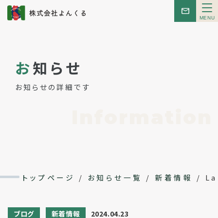
メ
ニ
ュ
ー
トップ
お
知らせ
お知らせ
お知らせの詳細です
はじめての方へ
Information
こんせぷと
レンタルスペース
トップページ
/
お知らせ一覧
/
新着情報
/
L
イベント
ブログ
新着情報
2024.04.23
会社概要