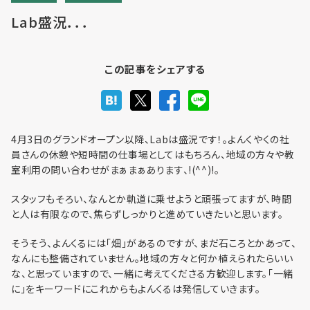
Lab盛況．．．
利用までの流れ・利用料金
この記事をシェアする
フロア予約
4月3日のグランドオープン以降、Labは盛況です！。よんくやくの社
員さんの休憩や短時間の仕事場としてはもちろん、地域の方々や教
室利用の問い合わせがまぁまぁあります、!(^^)!。
お問い合わせ
スタッフもそろい、なんとか軌道に乗せようと頑張ってますが、時間
と人は有限なので、焦らずしっかりと進めていきたいと思います。
そうそう、よんくるには「畑」があるのですが、まだ石ころとかあって、
なんにも整備されていません。地域の方々と何か植えられたらいい
個人情報保護方針
な、と思っていますので、一緒に考えてくださる方歓迎します。「一緒
に」をキーワードにこれからもよんくるは発信していきます。
利用規約