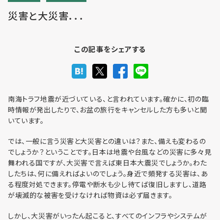
災害と大災害．．．
利用までの流れ・利用料金
この記事をシェアする
フロア予約
南海トラフ地震が近づいている、と言われています。確かに、初の臨
時情報が発出したりで、お盆の旅行をキャンセルした方も多いと聞
いています。
お問い合わせ
では、一般に言う災害と大災害との違いは？また、備えも変わるの
でしょうか？ということです。日本は地震や台風などの災害に多々見
舞われる国ですが、大災害で言えば東日本大震災でしょうか。わた
したちは、何に備えればよいのでしょう。身近で頻発する災害は、あ
る程度対処できます。停電や断水も少し待てば復旧しますし、道路
個人情報保護方針
が壊滅的な被害を受けなければ物資は必ず届きます。
利用規約
しかし、大災害がいったん起こると、すべてのインフラやシステムが