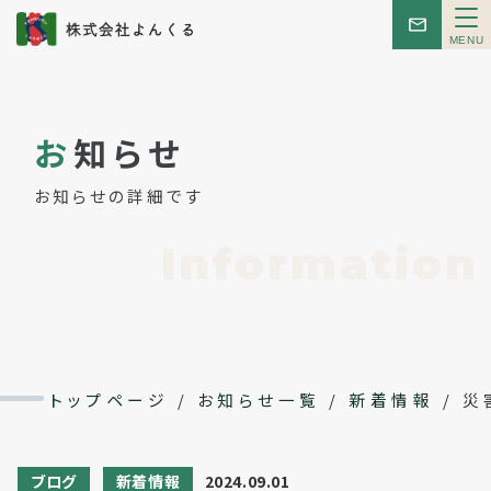
メ
ニ
ュ
ー
トップ
お
知らせ
お知らせ
お知らせの詳細です
はじめての方へ
Information
こんせぷと
レンタルスペース
トップページ
/
お知らせ一覧
/
新着情報
/
災
イベント
ブログ
新着情報
2024.09.01
会社概要