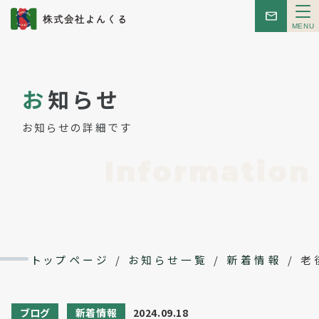
メ
ニ
ュ
ー
トップ
お
知らせ
お知らせ
お知らせの詳細です
はじめての方へ
Information
こんせぷと
レンタルスペース
トップページ
/
お知らせ一覧
/
新着情報
/
老
イベント
ブログ
新着情報
2024.09.18
会社概要