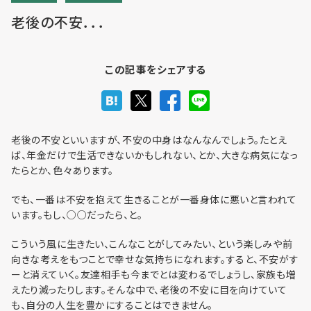
老後の不安．．．
利用までの流れ・利用料金
この記事をシェアする
フロア予約
老後の不安といいますが、不安の中身はなんなんでしょう。たとえ
ば、年金だけで生活できないかもしれない、とか、大きな病気になっ
たらとか、色々あります。
お問い合わせ
でも、一番は不安を抱えて生きることが一番身体に悪いと言われて
います。もし、○○だったら、と。
こういう風に生きたい、こんなことがしてみたい、という楽しみや前
向きな考えをもつことで幸せな気持ちになれます。すると、不安がす
個人情報保護方針
ーと消えていく。友達相手も今までとは変わるでしょうし、家族も増
えたり減ったりします。そんな中で、老後の不安に目を向けていて
利用規約
も、自分の人生を豊かにすることはできません。