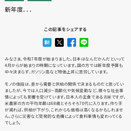
新年度．．．
利用までの流れ・利用料金
この記事をシェアする
フロア予約
みなさま、令和7年度が始まりました。日本はなんだかんだといって
4月からが始まりの時期になっています。国の方では新年度予算も
中々決まらず、ガソリン高など物価上昇に苦労しています。
お問い合わせ
モノの値段は、昔から需要と供給の関係で決まるものだと思ってい
ましたが、今では人口減少・高齢化や気候変動など、様々な社会事
情によっても影響を受けています。日本人の主食であるお米ですが、
米農家の方の平均年齢は68歳とそろそろ70代に入ります。作り手
が減れば、供給が下がり、これからも価格は高くなるかもしれませ
個人情報保護方針
ん。さらに災害など突発的な危機によって食料事情も変わってくる
利用規約
でしょう。