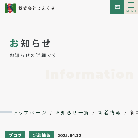
メ
ニ
ュ
ー
トップ
お
知らせ
お知らせ
お知らせの詳細です
はじめての方へ
Information
こんせぷと
レンタルスペース
トップページ
/
お知らせ一覧
/
新着情報
/
新
イベント
ブログ
新着情報
2025.04.12
会社概要