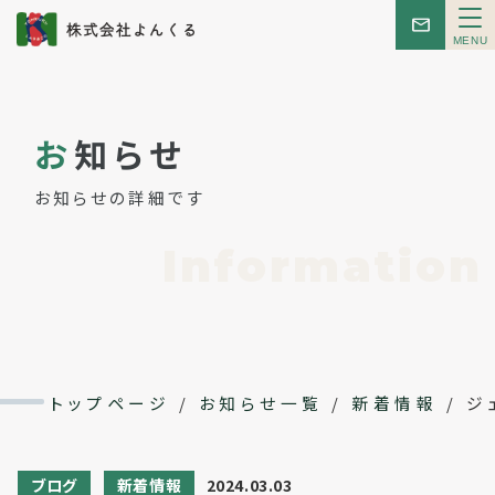
メ
ニ
ュ
ー
トップ
お
知らせ
お知らせ
お知らせの詳細です
はじめての方へ
Information
こんせぷと
レンタルスペース
トップページ
/
お知らせ一覧
/
新着情報
/
ジ
イベント
ブログ
新着情報
2024.03.03
会社概要