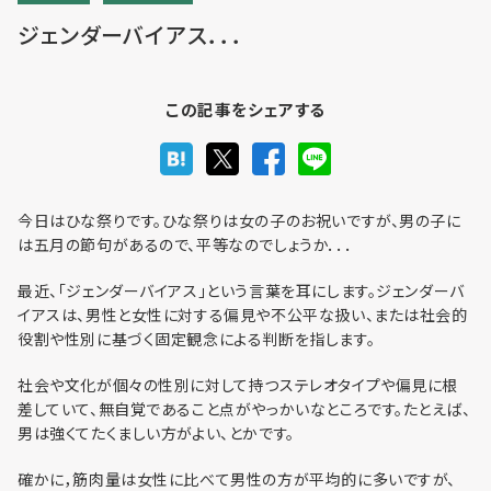
ジェンダーバイアス．．．
利用までの流れ・利用料金
この記事をシェアする
フロア予約
今日はひな祭りです。ひな祭りは女の子のお祝いですが、男の子に
は五月の節句があるので、平等なのでしょうか．．．
お問い合わせ
最近、「ジェンダーバイアス」という言葉を耳にします。ジェンダーバ
イアスは、男性と女性に対する偏見や不公平な扱い、または社会的
役割や性別に基づく固定観念による判断を指します。
社会や文化が個々の性別に対して持つステレオタイプや偏見に根
差していて、無自覚であること点がやっかいなところです。たとえば、
個人情報保護方針
男は強くてたくましい方がよい、とかです。
利用規約
確かに，筋肉量は女性に比べて男性の方が平均的に多いですが、