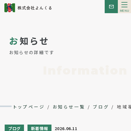
メ
ニ
ュ
ー
トップ
お
知らせ
お知らせ
お知らせの詳細です
はじめての方へ
Information
こんせぷと
レンタルスペース
トップページ
/
お知らせ一覧
/
ブログ
/
地域
イベント
ブログ
新着情報
2026.06.11
会社概要