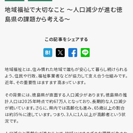
地域福祉で大切なこと ～人口減少が進む徳
島県の課題から考える～
利用までの流れ・利用料金
この記事をシェアする
フロア予約
地域福祉とは、住み慣れた地域で誰もが安心して暮らし続けられる
お問い合わせ
よう、住民や行政、福祉事業者などが協力して支え合う仕組みです。
近年、その重要性はますます高まっています。
その背景には、徳島県が直面する人口減少があります。徳島県の推
計人口は2025年時点で約67万人となっており、長期的な人口減少
が続いています。さらに、県内では高齢化も進み、65歳以上の割合
個人情報保護方針
は約35％に達しています。つまり、3人に1人以上が高齢者という状
況です。
利用規約