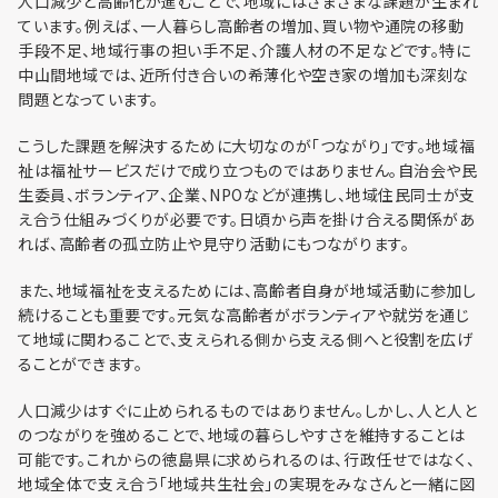
人口減少と高齢化が進むことで、地域にはさまざまな課題が生まれ
利用までの流れ
ています。例えば、一人暮らし高齢者の増加、買い物や通院の移動
手段不足、地域行事の担い手不足、介護人材の不足などです。特に
中山間地域では、近所付き合いの希薄化や空き家の増加も深刻な
問題となっています。
こうした課題を解決するために大切なのが「つながり」です。地域福
祉は福祉サービスだけで成り立つものではありません。自治会や民
生委員、ボランティア、企業、NPOなどが連携し、地域住民同士が支
え合う仕組みづくりが必要です。日頃から声を掛け合える関係があ
れば、高齢者の孤立防止や見守り活動にもつながります。
また、地域福祉を支えるためには、高齢者自身が地域活動に参加し
続けることも重要です。元気な高齢者がボランティアや就労を通じ
て地域に関わることで、支えられる側から支える側へと役割を広げ
ることができます。
人口減少はすぐに止められるものではありません。しかし、人と人と
のつながりを強めることで、地域の暮らしやすさを維持することは
可能です。これからの徳島県に求められるのは、行政任せではなく、
地域全体で支え合う「地域共生社会」の実現をみなさんと一緒に図