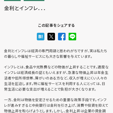
金利とインフレ．．．
利用までの流れ・利用料金
この記事をシェアする
フロア予約
金利とインフレは経済の専門用語と思われがちですが、実は私たち
の暮らしや福祉サービスにも大きな影響を与えています。
お問い合わせ
インフレとは、食品や光熱費などの物価が上昇することです。適度な
インフレは経済成長の証ともいえますが、急激な物価上昇は年金生
活者や低所得世帯、障がいのある方など、収入が増えにくい人々の
生活を圧迫します。特に福祉サービスを利用する人にとっては、日
常生活に必要な支出が増えることで負担が大きくなります。
個人情報保護方針
一方、金利は物価を安定させるための重要な政策手段です。インフ
レが進みすぎると中央銀行は金利を引き上げ、消費や投資を抑えて
利用規約
物価上昇を和らげようとします。しかし、金利上昇は企業の資金調