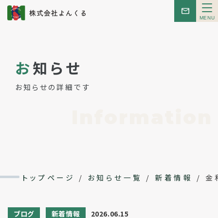
メ
ニ
ュ
ー
トップ
お
知らせ
お知らせ
お知らせの詳細です
はじめての方へ
Information
こんせぷと
レンタルスペース
トップページ
/
お知らせ一覧
/
新着情報
/
金
イベント
ブログ
新着情報
2026.06.15
会社概要