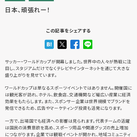
日本、頑張れー！
利用までの流れ・利用料金
この記事をシェアする
フロア予約
サッカー・ワールドカップが開幕しました。世界中の人々が熱戦に注
目し、スタジアムだけでなくテレビやインターネットを通じて大きな
盛り上がりを見せています。
お問い合わせ
ワールドカップは単なるスポーツイベントではありません。開催国に
は観光客が訪れ、ホテル、飲食店、交通機関など幅広い産業に経済
効果をもたらします。また、スポンサー企業は世界規模でブランドを
発信できるため、広告やマーケティング投資も活発になります。
個人情報保護方針
一方で、出場国でも経済への影響は見られます。代表チームの活躍
は国民の消費意欲を高め、スポーツ用品や関連グッズの売上増加
利用規約
につながります。企業では観戦イベントが開かれ、地域コミュニティ