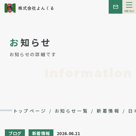
メ
ニ
ュ
ー
トップ
お
知らせ
お知らせ
お知らせの詳細です
はじめての方へ
Information
こんせぷと
レンタルスペース
トップページ
/
お知らせ一覧
/
新着情報
/
日
イベント
ブログ
新着情報
2026.06.21
会社概要