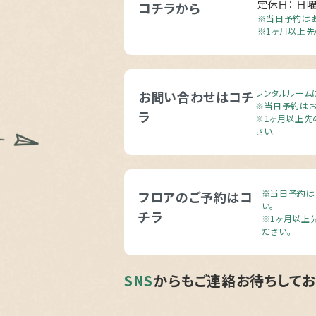
定休日： 日
コチラから
※当日予約はお
※1ヶ月以上先
レンタルルーム
お問い合わせはコチ
※当日予約はお
ラ
※1ヶ月以上先
さい。
※当日予約は
フロアのご予約はコ
い。
チラ
※1ヶ月以上
ださい。
SNS
からもご連絡お待ちしてお