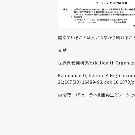
健幸でいることは人とつながり続けること
文献
世界保健機構(World Health Organizat
Kahneman D, Deaton A:High income i
21;107(38):16489-93. doi: 10.1073
内閣府：コミュニティ機能再生とソーシャル