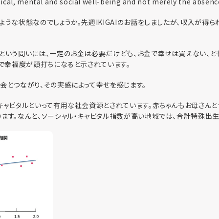
ical, mental and social well-being and not merely the absence
ような状態なのでしょうか。先週IKIGAIのお話をしましたが、収入が得
という問いには、一定のお金は必要だけども、お金で幸せは買えない、と
)で幸福度が頭打ちになると示されています。
会とつながり、その実感によって幸せを感じます。
キャピタルといって有用な社会資源とされています。赤ちゃんもお母さん
ます。なんと、ソーシャル・キャピタル指数が高い地域では、合計特殊出