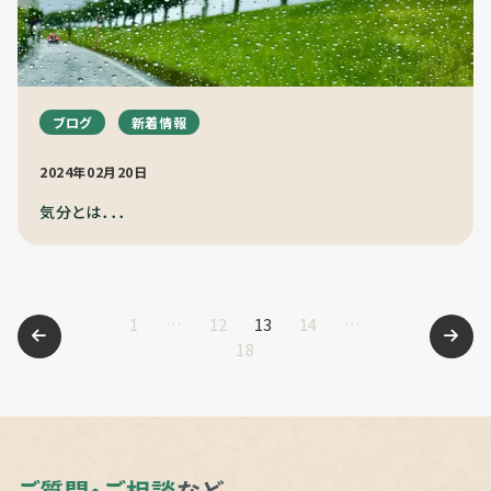
ブログ
新着情報
2024年02月20日
気分とは．．．
1
…
12
13
14
…
ペ
18
ご質問・ご相談
など、