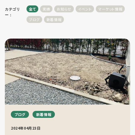
全て
実績
お知らせ
イベント
マーケット情報
カテゴリ
ー：
ブログ
新着情報
利用までの流れ・利用料金
フロア予約
お問い合わせ
個人情報保護方針
ブログ
新着情報
利用規約
2024年04月23日